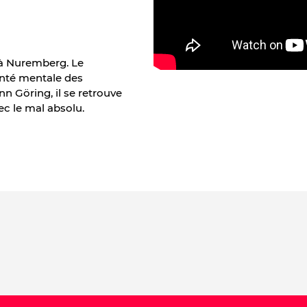
i à Nuremberg. Le
anté mentale des
n Göring, il se retrouve
ec le mal absolu.