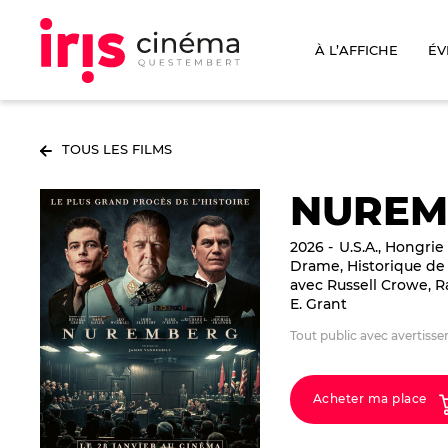
À L’AFFICHE
ÉV
TOUS LES FILMS
NUREM
2026
U.S.A., Hongrie
Drame, Historique de
avec Russell Crowe, R
E. Grant
Tout public avec avertiss
Acheter ma place