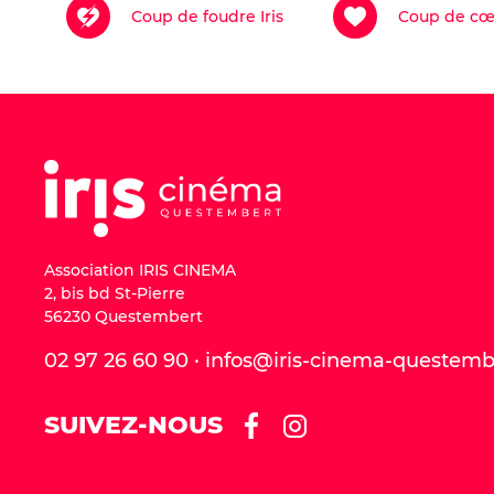
Coup de foudre Iris
Coup de cœu
Comédie
|
86 min
Acheter ma place
A
Acheter ma place
Association IRIS CINEMA
2, bis bd St-Pierre
56230 Questembert
02 97 26 60 90 · infos@iris-cinema-questem
SUIVEZ-NOUS