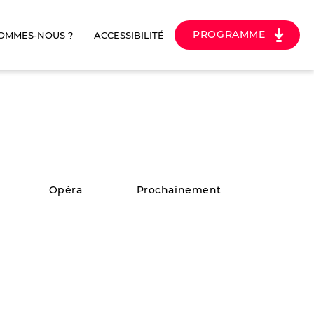
PROGRAMME
SOMMES-NOUS ?
ACCESSIBILITÉ
Opéra
Prochainement
N
LE BERGER ET
LES OURS
Documentaire
|
101 min