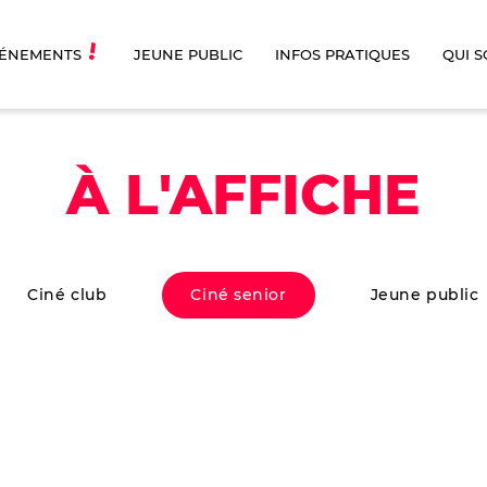
ÉNEMENTS
JEUNE PUBLIC
INFOS PRATIQUES
QUI 
À L'AFFICHE
Ciné club
Ciné senior
Jeune public
JUSTE UNE
L’ABANDO
ILLUSION
Drame
|
101 min
die dramatique
|
120 min