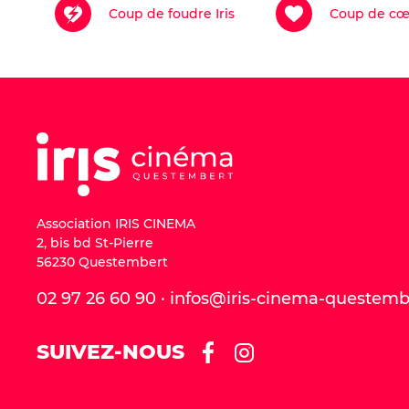
Acheter ma place
Coup de foudre Iris
Coup de cœu
Opéra
|
2h45 min
A
Acheter ma place
Association IRIS CINEMA
2, bis bd St-Pierre
56230 Questembert
02 97 26 60 90 · infos@iris-cinema-questem
SUIVEZ-NOUS