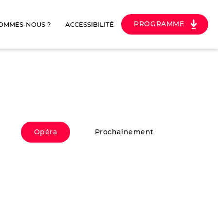
PROGRAMME
SOMMES-NOUS ?
ACCESSIBILITÉ
Opéra
Prochainement
TOSCA
E
Opéra
|
3h 30min