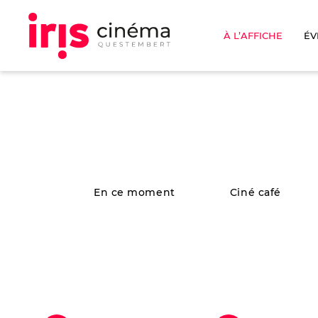
À L’AFFICHE
ÉV
En ce moment
Ciné café
CASSE-NOISETTE
Opéra
|
2h30 min
WOOLF WORKS