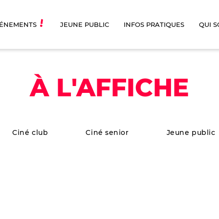
ÉNEMENTS
JEUNE PUBLIC
INFOS PRATIQUES
QUI 
À L'AFFICHE
Ciné club
Ciné senior
Jeune public
LA FILLE MAL
LA FLÛTE
GARDÉE
ENCHANTÉ
Opéra
|
3h 30min
Opéra
|
3h 05 min