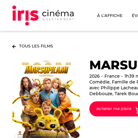
À L’AFFICHE
ÉV
TOUS LES FILMS
MARSU
2026
France
1h39 m
Comédie, Famille de 
avec Philippe Lachea
Debbouze, Tarek Boud
Acheter ma place