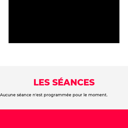
semaines, Antonio pense avoir trouvé la solution
pour résoudre ses soucis financiers : voler une partie
de la marchandise et la revendre.
LES SÉANCES
Aucune séance n'est programmée pour le moment.