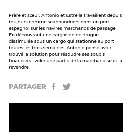
Frère et sœur, Antonio et Estrella travaillent depuis
toujours comme scaphandriers dans un port
espagnol sur les navires marchands de passage.
En découvrant une cargaison de drogue
dissimulée sous un cargo qui stationne au port
toutes les trois semaines, Antonio pense avoir
trouvé la solution pour résoudre ses soucis
financiers : voler une partie de la marchandise et la
revendre.
PARTAGER
Frère et sœur, Antonio et Estrella travaillent depuis
toujours comme scaphandriers dans un port
espagnol sur les navires marchands de passage. En
découvrant une cargaison de drogue dissimulée sous
un cargo qui stationne au port toutes les trois