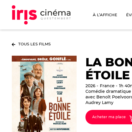
À L’AFFICHE
ÉV
TOUS LES FILMS
LA BO
ÉTOILE
2026
France
1h 40m
Comédie dramatique 
avec Benoît Poelvoord
Audrey Lamy
Acheter ma place