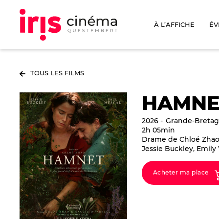
À L’AFFICHE
ÉV
TOUS LES FILMS
HAMNE
2026
Grande-Bretagn
2h 05min
Drame de Chloé Zhao 
Jessie Buckley, Emil
Acheter ma place