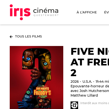
À L’AFFICHE
ÉV
TOUS LES FILMS
FIVE N
AT FRE
2
2026
U.S.A.
1h44 m
Epouvante-horreur 
avec Josh Hutcherson, 
Matthew Lillard
Interdit aux moins 