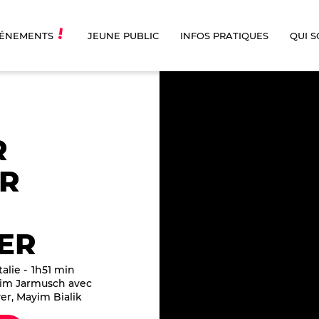
ÉNEMENTS
JEUNE PUBLIC
INFOS PRATIQUES
QUI 
R
R
ER
talie
1h51 min
im Jarmusch avec
er, Mayim Bialik