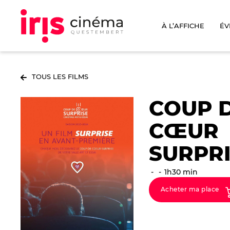
À L’AFFICHE
ÉV
TOUS LES FILMS
COUP 
CŒUR
SURPR
1h30 min
Acheter ma place