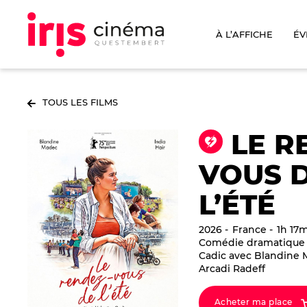
À L’AFFICHE
ÉV
TOUS LES FILMS
LE R
VOUS 
L’ÉTÉ
2026
France
1h 17
Comédie dramatique 
Cadic avec Blandine M
Arcadi Radeff
Acheter ma place