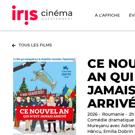
À L’AFFICHE
ÉV
TOUS LES FILMS
CE NO
AN QUI
JAMAI
ARRIV
2026
Roumanie
2h
Comédie dramatique
Mureşanu avec Adrian
Hâncu, Emilia Dobrin