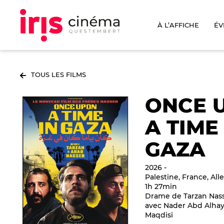
À L’AFFICHE
ÉV
TOUS LES FILMS
ONCE 
A TIME
GAZA
2026
Palestine, France, Al
1h 27min
Drame de Tarzan Nass
avec Nader Abd Alhay
Maqdisi