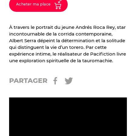
Acheter ma place
À travers le portrait du jeune Andrés Roca Rey, star
incontournable de la corrida contemporaine,
Albert Serra dépeint la détermination et la solitude
qui distinguent la vie d’un torero. Par cette
expérience intime, le réalisateur de Pacifiction livre
une exploration spirituelle de la tauromachie.
PARTAGER
À travers le portrait du jeune Andrés Roca Rey, star
incontournable de la corrida contemporaine, Albert
Serra dépeint la détermination et la solitude qui
distinguent la vie d'un torero. Par cette expérience
intime, le réalisateur de Pacifiction livre une
exploration spirituelle de la tauromachie.