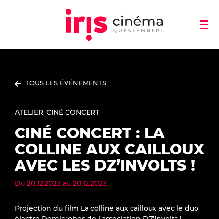
TOUS LES ÉVÉNEMENTS
ATELIER
CINÉ CONCERT
CINÉ CONCERT : LA
COLLINE AUX CAILLOUX
AVEC LES DZ’INVOLTS !
Du
20.12.2023
au
20.12.2023
Projection du film La colline aux cailloux avec le duo
électro Demicrobes de l'association DZ'Involts !