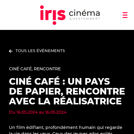
TOUS LES ÉVÉNEMENTS
CINÉ CAFÉ
RENCONTRE
CINÉ CAFÉ : UN PAYS
DE PAPIER, RENCONTRE
AVEC LA RÉALISATRICE
Du
16.05.2024
au
16.05.2024
Un film édifiant, profondément humain qui regarde
la vie dans les yeux. Ceux des jeunes ados exilés